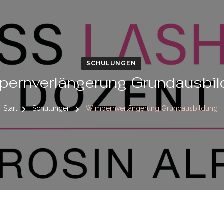
SCHULUNGEN
pernverlängerung Grundausbil
Start
Schulungen
Wimpernverlängerung Grundausbildung