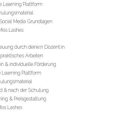
 Learning Plattform
hulungsmaterial
 Social Media Grundlagen
iss Lashes
reuung durch deine:n Dozent:in
ür praktisches Arbeiten
gen & individuelle Förderung
 Learning Plattform
hulungsmaterial
d & nach der Schulung
hing & Preisgestaltung
iss Lashes