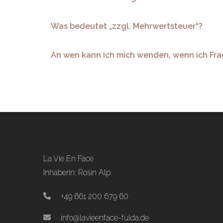
Was bedeutet „zzgl. Mehrwertsteuer“?
An wen kann ich mich wenden, wenn ich Fr
La Vie En Face
Inhaberin: Rosin Alp
+49 661 200 679 60
info@lavieenface-fulda.de