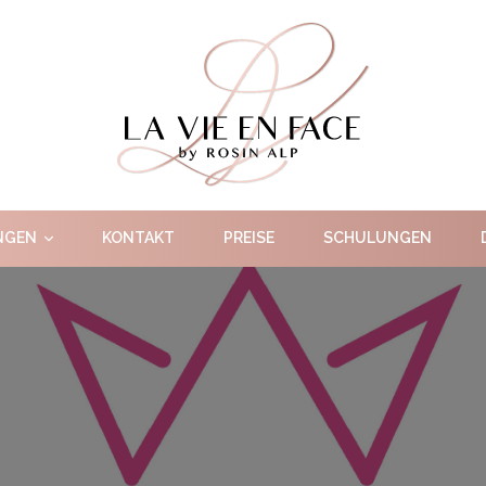
by Rosin Alp
La Vie En Face
NGEN
KONTAKT
PREISE
SCHULUNGEN