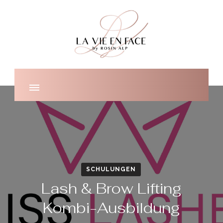
by Rosin Alp
La Vie En Face
SCHULUNGEN
Lash & Brow Lifting
Kombi-Ausbildung