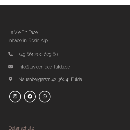
La Vie En Face
Inhaberin: Rosin Alp
+49 661 200 679 60
info@lavieenface-fulda.de
Neuenbergerstr. 42 36041 Fulda
Datenschutz